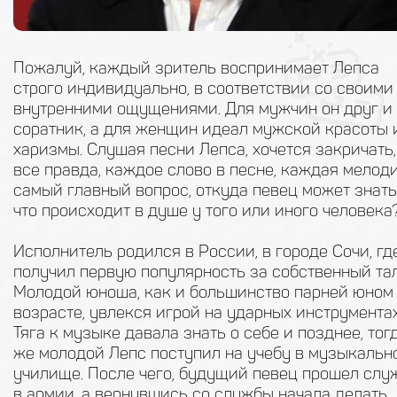
Пожалуй, каждый зритель воспринимает Лепса
строго индивидуально, в соответствии со своими
внутренними ощущениями. Для мужчин он друг и
соратник, а для женщин идеал мужской красоты 
харизмы. Слушая песни Лепса, хочется закричать,
все правда, каждое слово в песне, каждая мелоди
самый главный вопрос, откуда певец может знать
что происходит в душе у того или иного человека
Исполнитель родился в России, в городе Сочи, гд
получил первую популярность за собственный тал
Молодой юноша, как и большинство парней юном
возрасте, увлекся игрой на ударных инструментах
Тяга к музыке давала знать о себе и позднее, тог
же молодой Лепс поступил на учебу в музыкальн
училище. После чего, будущий певец прошел слу
в армии, а вернувшись со службы начала делать