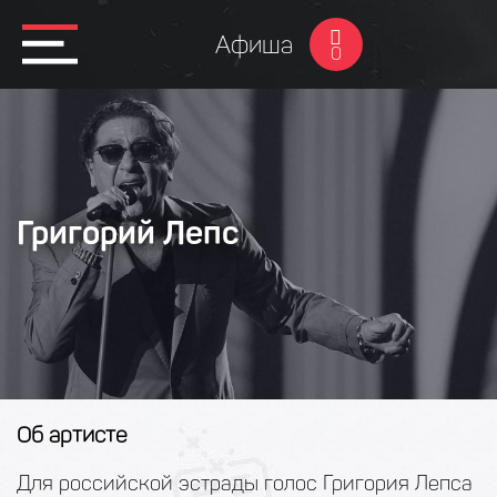
Афиша
0
Григорий Лепс
Об артисте
Для российской эстрады голос Григория Лепса