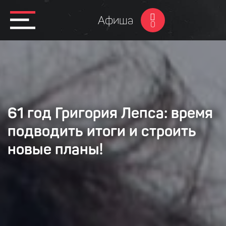
Афиша
0
61 год Григория Лепса: время
подводить итоги и строить
новые планы!