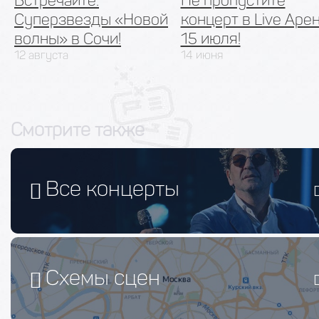
Встречайте:
Не пропустите
Суперзвезды «Новой
концерт в Live Арен
волны» в Сочи!
15 июля!
12 августа
14 июня
Смотрите также
Все концерты
Схемы сцен