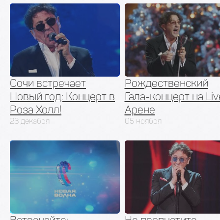
Сочи встречает
Рождественский
Новый год: Концерт в
Гала-концерт на Liv
Роза Холл!
Арене
23 декабря
05 ноября